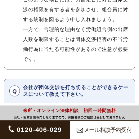
渉の権限を有する者を参加させ、組合員に対
する統制を図るよう申し入れましょう。
一方で、合理的な理由なく労働組合側の出席
人数を制限することは団体交渉拒否の不当労
働行為に当たる可能性があるので注意が必要
です。
会社が団体交渉を打ち切ることができるケー
スについて教えて下さい。
来所・オンライン法律相談 初回一時間無料
会社と労働組合の双方が、交渉事項について
それぞれ自らの主張および説明を出し尽く
0120-406-029
メール相談予約受付
し、これ以上交渉を重ねても議論は平行線を