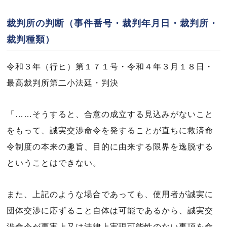
裁判所の判断（事件番号・裁判年月日・裁判所・
裁判種類）
令和３年（行ヒ）第１７１号・令和４年３月１８日・
最高裁判所第二小法廷・判決
「……そうすると、合意の成立する見込みがないこと
をもって、誠実交渉命令を発することが直ちに救済命
令制度の本来の趣旨、目的に由来する限界を逸脱する
ということはできない。
また、上記のような場合であっても、使用者が誠実に
団体交渉に応ずること自体は可能であるから、誠実交
渉命令が事実上又は法律上実現可能性のない事項を命