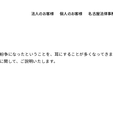
法人のお客様
個人のお客様
名古屋法律事
様ご相談
個人のお客様ご相談
用サイト
交通事故
労務専用サイト
医療過誤
紛争になったということを、耳にすることが多くなってきま
離婚問題
刑事事件
に関して、ご説明いたします。
相続問題
損害賠償