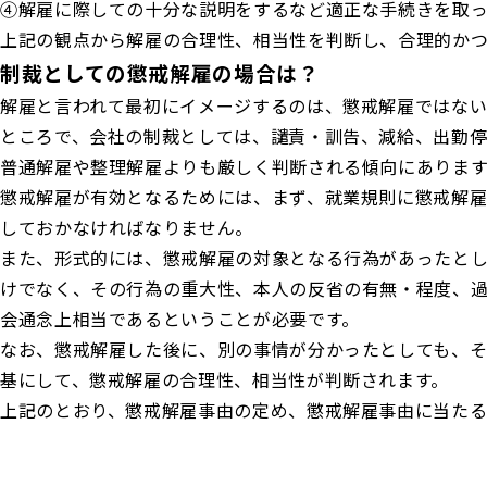
④解雇に際しての十分な説明をするなど適正な手続きを取
上記の観点から解雇の合理性、相当性を判断し、合理的か
制裁としての懲戒解雇の場合は？
解雇と言われて最初にイメージするのは、懲戒解雇ではな
ところで、会社の制裁としては、譴責・訓告、減給、出勤
普通解雇や整理解雇よりも厳しく判断される傾向にあります
懲戒解雇が有効となるためには、まず、就業規則に懲戒解雇
しておかなければなりません。
また、形式的には、懲戒解雇の対象となる行為があったと
けでなく、その行為の重大性、本人の反省の有無・程度、過
会通念上相当であるということが必要です。
なお、懲戒解雇した後に、別の事情が分かったとしても、
基にして、懲戒解雇の合理性、相当性が判断されます。
上記のとおり、懲戒解雇事由の定め、懲戒解雇事由に当たる