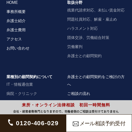
HOME
取扱分野
残業代請求対応、未払い賃金対応
事務所概要
問題社員対応、解雇・雇止め
弁護士紹介
ハラスメント対応
弁護士費用
団体交渉、労働組合対策
アクセス
労働審判
お問い合わせ
弁護士との顧問契約
業種別の顧問契約について
弁護士との顧問契約をご検討の方
IT・情報通信業
へ
病院・クリニック
ご相談の流れ
介護事業
著書・論文・監修協力
来所・オンライン法律相談 初回一時間無料
飲食業
プライバシーポリシー
運送業
個人情報取扱いに関する記述
0120-406-029
メール相談予約受付
建設業
弁護士法人ALG&Associates 名古