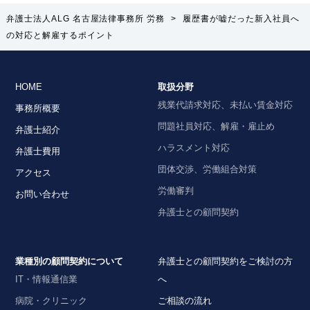
弁護士法人ALG 名古屋法律事務所 労務
>
履歴書が嘘だった新入社員へ
の対応と解雇するポイント
HOME
取扱分野
残業代請求対応、未払い賃金対応
事務所概要
問題社員対応、解雇・雇止め
弁護士紹介
ハラスメント対応
弁護士費用
団体交渉、労働組合対策
アクセス
労働審判
お問い合わせ
弁護士との顧問契約
業種別の顧問契約について
弁護士との顧問契約をご検討の方
IT・情報通信業
へ
病院・クリニック
ご相談の流れ