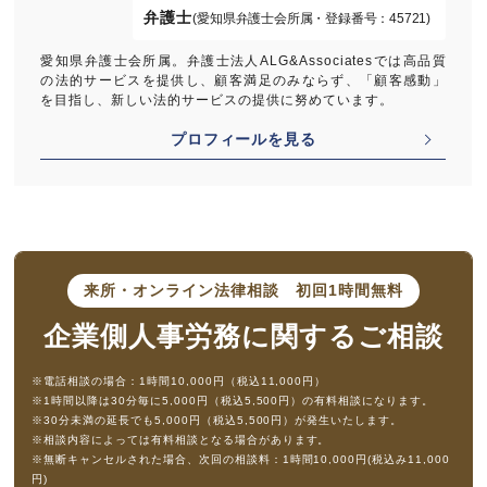
弁護士
(愛知県弁護士会所属・登録番号：45721)
愛知県弁護士会所属。弁護士法人ALG&Associatesでは高品質
の法的サービスを提供し、顧客満足のみならず、「顧客感動」
を目指し、新しい法的サービスの提供に努めています。
プロフィールを見る
来所・オンライン法律相談
初回1時間無料
企業側人事労務に
関するご相談
※電話相談の場合：1時間10,000円（税込11,000円）
※1時間以降は30分毎に5,000円（税込5,500円）の有料相談になります。
※30分未満の延長でも5,000円（税込5,500円）が発生いたします。
※相談内容によっては有料相談となる場合があります。
※無断キャンセルされた場合、次回の相談料：1時間10,000円(税込み11,000
円)