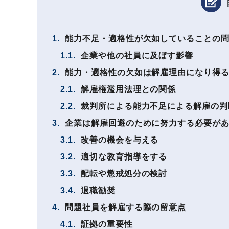
1.
能力不足・適格性が欠如していることの
1.1.
企業や他の社員に及ぼす影響
2.
能力・適格性の欠如は解雇理由になり得
2.1.
解雇権濫用法理との関係
2.2.
裁判所による能力不足による解雇の判
3.
企業は解雇回避のために努力する必要が
3.1.
改善の機会を与える
3.2.
適切な教育指導をする
3.3.
配転や懲戒処分の検討
3.4.
退職勧奨
4.
問題社員を解雇する際の留意点
4.1.
証拠の重要性