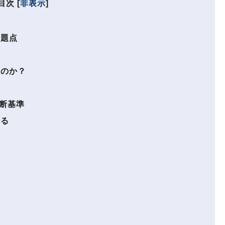
目次
[
非表示
]
問題点
るのか？
断基準
ある