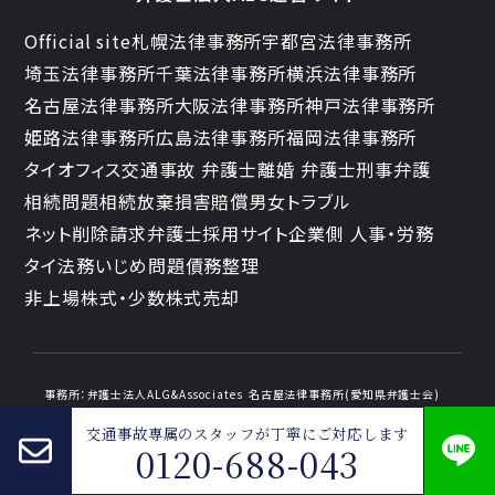
Official site
札幌法律事務所
宇都宮法律事務所
埼玉法律事務所
千葉法律事務所
横浜法律事務所
名古屋法律事務所
大阪法律事務所
神戸法律事務所
姫路法律事務所
広島法律事務所
福岡法律事務所
タイオフィス
交通事故 弁護士
離婚 弁護士
刑事弁護
相続問題
相続放棄
損害賠償
男女トラブル
ネット削除請求
弁護士採用サイト
企業側 人事・労務
タイ法務
いじめ問題
債務整理
非上場株式・少数株式売却
事務所：
弁護士法人ALG&Associates
名古屋法律事務所(愛知県弁護士会)
〒460-0003
愛知県名古屋市中区錦１丁目4-6
4F・10F大樹生命名古屋ビル
052-209-5888
交通事故専属のスタッフが
丁寧にご対応します
0120-688-043