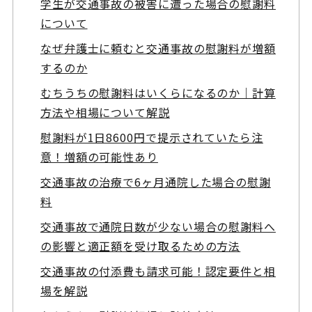
学生が交通事故の被害に遭った場合の慰謝料
について
なぜ弁護士に頼むと交通事故の慰謝料が増額
するのか
むちうちの慰謝料はいくらになるのか｜計算
方法や相場について解説
慰謝料が1日8600円で提示されていたら注
意！増額の可能性あり
交通事故の治療で6ヶ月通院した場合の慰謝
料
交通事故で通院日数が少ない場合の慰謝料へ
の影響と適正額を受け取るための方法
交通事故の付添費も請求可能！認定要件と相
場を解説