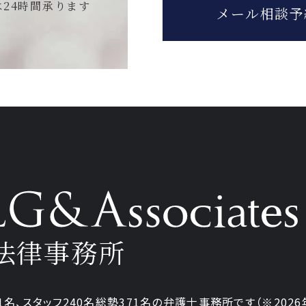
は
24時間承ります
メール相談予
法律事務所
1名、
スタッフ240名
総勢371名の弁護士事務所です
（※202