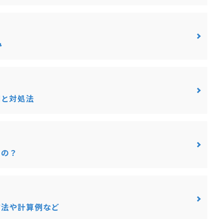
み
因と対処法
るの？
方法や計算例など