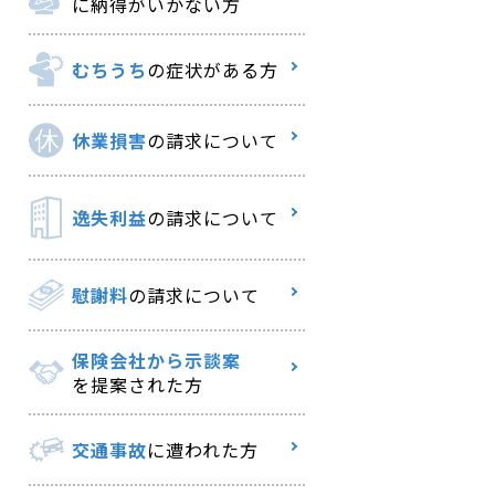
に納得がいかない方
むちうち
の症状がある方
休業損害
の請求について
逸失利益
の請求について
慰謝料
の請求について
保険会社から示談案
を提案された方
交通事故
に遭われた方