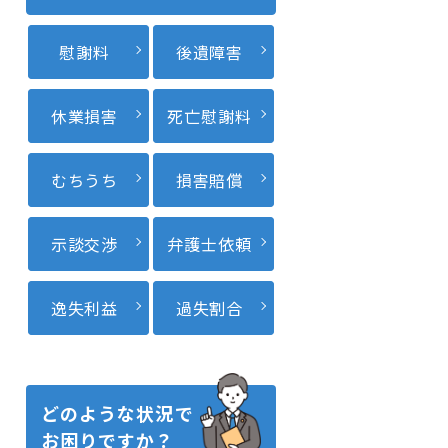
慰謝料
後遺障害
休業損害
死亡慰謝料
むちうち
損害賠償
示談交渉
弁護士依頼
逸失利益
過失割合
どのような状況で
お困りですか？