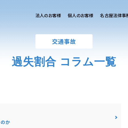
法人のお客様
個人のお客様
名古屋法律事
様ご相談
個人のお客様ご相談
交通事故
用サイト
交通事故
労務専用サイト
医療過誤
過失割合 コラム一覧
離婚問題
刑事事件
相続問題
損害賠償
るのか