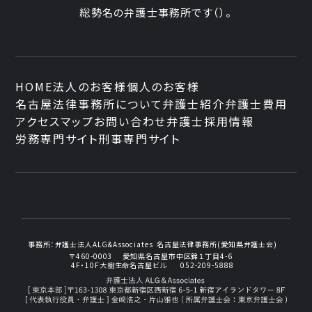
総勢
名の弁護士事務所です
（
）。
HOME
法人のお客様
個人のお客様
名古屋法律事務所について
弁護士紹介
弁護士費用
アクセスマップ
お問い合わせ
弁護士採用情報
労務専門サイト
刑事専門サイト
事務所：
弁護士法人ALG&Associates
名古屋法律事務所(愛知県弁護士会)
〒460-0003
愛知県名古屋市中区錦１丁目4-6
4F・10F大樹生命名古屋ビル
052-209-5888