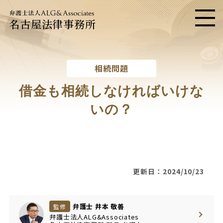
名古屋法律事務所
メニ
相続問題
借金も相続しなければいけな
いの？
更新日：2024/10/23
弁護士 井本 敬善
監修
弁護士法人ALG&Associates