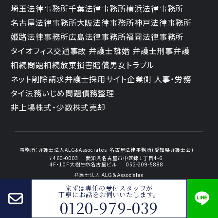
埼玉法律事務所
千葉法律事務所
横浜法律事務所
名古屋法律事務所
大阪法律事務所
神戸法律事務所
姫路法律事務所
広島法律事務所
福岡法律事務所
タイオフィス
交通事故 弁護士
離婚 弁護士
刑事弁護
相続問題
相続放棄
損害賠償
男女トラブル
ネット削除請求
弁護士採用サイト
企業側 人事・労務
タイ法務
いじめ問題
債務整理
非上場株式・少数株式売却
事務所：
弁護士法人ALG&Associates
名古屋法律事務所(愛知県弁護士会)
〒460-0003
愛知県名古屋市中区錦１丁目4-6
4F・10F大樹生命名古屋ビル
052-209-5888
まずは専任の受付スタッフが
丁寧にお話をお伺いいたします。
0120-979-039