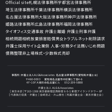
Official site
札幌法律事務所
宇都宮法律事務所
埼玉法律事務所
千葉法律事務所
横浜法律事務所
名古屋法律事務所
大阪法律事務所
神戸法律事務所
姫路法律事務所
広島法律事務所
福岡法律事務所
タイオフィス
交通事故 弁護士
離婚 弁護士
刑事弁護
相続問題
相続放棄
損害賠償
男女トラブル
ネット削除請求
弁護士採用サイト
企業側 人事・労務
タイ法務
いじめ問題
債務整理
非上場株式・少数株式売却
事務所：
弁護士法人ALG&Associates
名古屋法律事務所(愛知県弁護士会)
〒460-0003
愛知県名古屋市中区錦１丁目4-6
4F・10F大樹生命名古屋ビル
052-209-5888