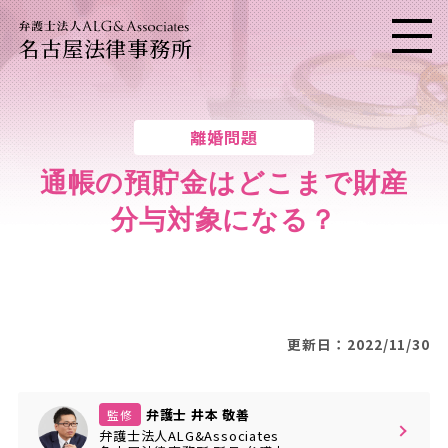
名古屋法律事務所
メニ
離婚問題
通帳の預貯金はどこまで財産
分与対象になる？
更新日：2022/11/30
弁護士 井本 敬善
監修
弁護士法人ALG&Associates