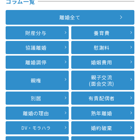
コラム一覧
離婚全て
財産分与
養育費
協議離婚
慰謝料
離婚調停
婚姻費用
親子交流
親権
(面会交流)
別居
有責配偶者
離婚の理由
熟年離婚
婚約破棄
DV・モラハラ