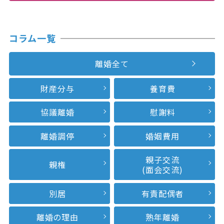
コラム一覧
離婚全て
財産分与
養育費
協議離婚
慰謝料
離婚調停
婚姻費用
親子交流
親権
(面会交流)
別居
有責配偶者
離婚の理由
熟年離婚