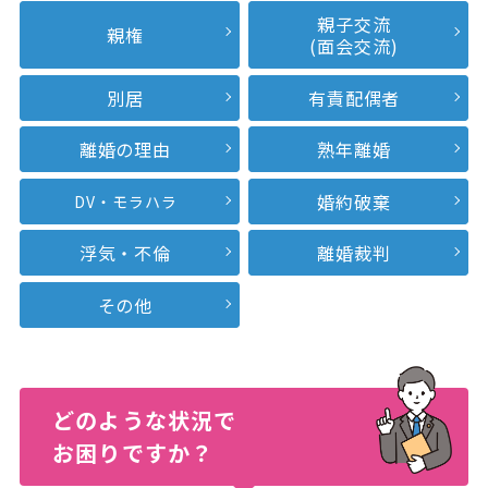
親子交流
親権
(面会交流)
別居
有責配偶者
離婚の理由
熟年離婚
婚約破棄
DV・モラハラ
浮気・不倫
離婚裁判
その他
どのような状況で
お困りですか？