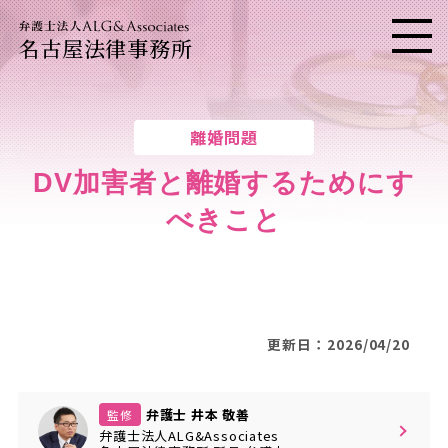
名古屋法律事務所
メニ
離婚問題
DV加害者と離婚するためにす
べきこと
更新日：2026/04/20
弁護士 井本 敬善
監修
弁護士法人ALG&Associates