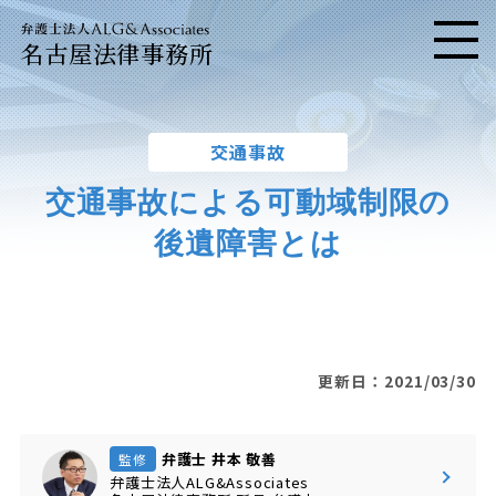
名古屋法律事務所
メニ
交通事故
交通事故による可動域制限の
後遺障害とは
更新日：2021/03/30
弁護士 井本 敬善
監修
弁護士法人ALG&Associates