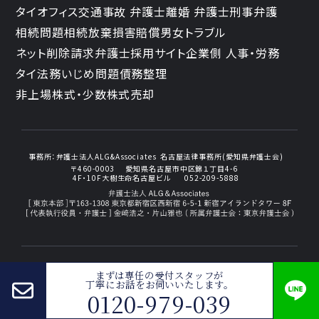
タイオフィス
交通事故 弁護士
離婚 弁護士
刑事弁護
相続問題
相続放棄
損害賠償
男女トラブル
ネット削除請求
弁護士採用サイト
企業側 人事・労務
タイ法務
いじめ問題
債務整理
非上場株式・少数株式売却
事務所：
弁護士法人ALG&Associates
名古屋法律事務所(愛知県弁護士会)
〒460-0003
愛知県名古屋市中区錦１丁目4-6
4F・10F大樹生命名古屋ビル
052-209-5888
まずは専任の受付スタッフが
丁寧にお話をお伺いいたします。
プライバシーポリシー
0120-979-039
© 2026 弁護士法人ALG&Associates
名古屋法律事務所