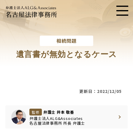
名古屋法律事務所
メニ
相続問題
遺言書が無効となるケース
更新日：2022/12/05
弁護士 井本 敬善
監修
弁護士法人ALG&Associates
名古屋法律事務所
所長
弁護士