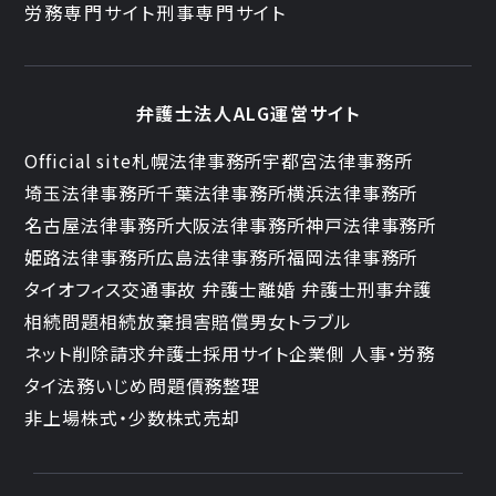
労務専門サイト
刑事専門サイト
弁護士法人ALG運営サイト
Official site
札幌法律事務所
宇都宮法律事務所
埼玉法律事務所
千葉法律事務所
横浜法律事務所
名古屋法律事務所
大阪法律事務所
神戸法律事務所
姫路法律事務所
広島法律事務所
福岡法律事務所
タイオフィス
交通事故 弁護士
離婚 弁護士
刑事弁護
相続問題
相続放棄
損害賠償
男女トラブル
ネット削除請求
弁護士採用サイト
企業側 人事・労務
タイ法務
いじめ問題
債務整理
非上場株式・少数株式売却