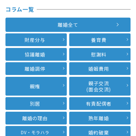
コラム一覧
離婚全て
財産分与
養育費
協議離婚
慰謝料
離婚調停
婚姻費用
親子交流
親権
(面会交流)
別居
有責配偶者
離婚の理由
熟年離婚
婚約破棄
DV・モラハラ