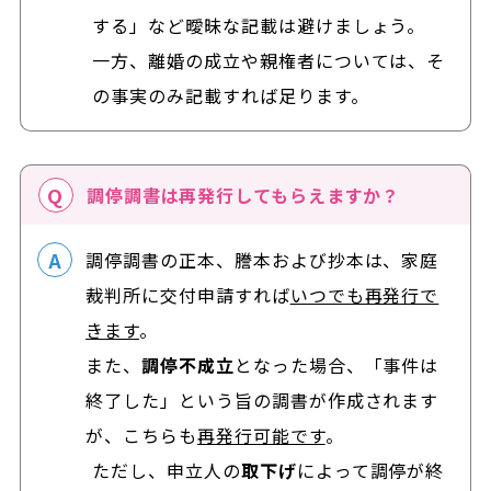
する」など曖昧な記載は避けましょう。
一方、離婚の成立や親権者については、そ
の事実のみ記載すれば足ります。
調停調書は再発行してもらえますか？
調停調書の正本、謄本および抄本は、家庭
裁判所に交付申請すれば
いつでも再発行で
きます
。
また、
調停不成立
となった場合、「事件は
終了した」という旨の調書が作成されます
が、こちらも
再発行可能です
。
ただし、申立人の
取下げ
によって調停が終