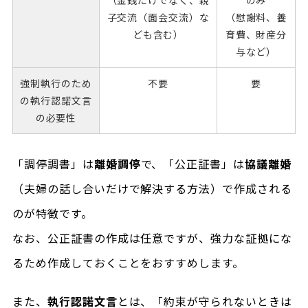
（金銭だけでなく、親
のみ
子交流（面会交流）な
（慰謝料、養
ども含む）
育費、財産分
与など）
強制執行のため
不要
要
の執行認諾文言
の必要性
「調停調書」は
離婚調停
で、「公正証書」は
協議離婚
（夫婦の話し合いだけで解決する方法）で作成される
のが特徴です。
なお、公正証書の作成は任意ですが、強力な証拠にな
るため作成しておくことをおすすめします。
また、
執行認諾文言
とは、「約束が守られないときは