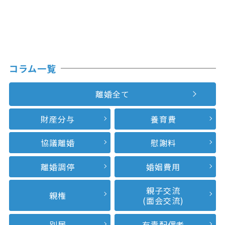
コラム一覧
離婚全て
財産分与
養育費
協議離婚
慰謝料
離婚調停
婚姻費用
親子交流
親権
(面会交流)
別居
有責配偶者