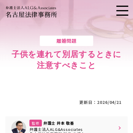
名古屋法律事務所
メニ
離婚問題
子供を連れて別居するときに
注意すべきこと
更新日：2026/04/21
弁護士 井本 敬善
監修
弁護士法人ALG&Associates