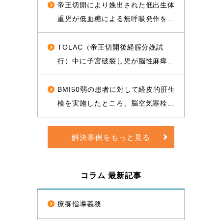
和解が成立した事例
ったことについて、和解が成立し、
帝王切開により娩出された低出生体
役務提供分を含め約1億2000万円相
重児が低血糖による無呼吸発作を起
当の経済的利益を確保した事例
こして心肺停止に陥り、脳性麻痺と
なったことについて、1億3500万円
TOLAC（帝王切開後経腟分娩試
の和解が成立した事例
行）中に子宮破裂し児が脳性麻痺と
なったことについて、敗訴のリスク
が高いと思われる状況から、賠償金
BMI50弱の患者に対して経皮的肝生
と給付金を合わせて約1億5000万円
検を実施したところ、脳空気塞栓が
相当の経済的利益を確保した事例
起き、片麻痺となったことについ
て、訴訟上の判決され、遅延損害金
解決事例をもっと見る
や訴訟費用を合わせて約1億5000万
円の経済的利益を確保した事例
コラム 最新記事
療養指導義務