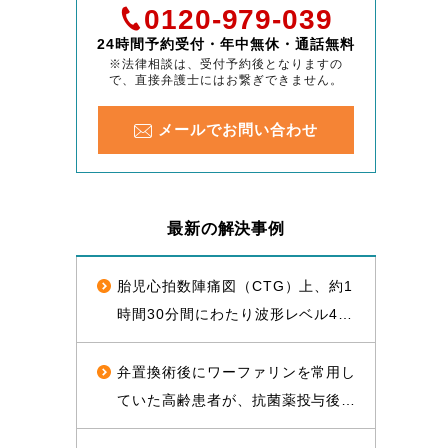
0120-979-039
24時間予約受付・年中無休・通話無料
※法律相談は、受付予約後となりますの
で、直接弁護士にはお繋ぎできません。
メールでお問い合わせ
最新の解決事例
胎児心拍数陣痛図（CTG）上、約1
時間30分間にわたり波形レベル4な
いし5が持続した後に経膣分娩され
た児が脳性麻痺となったことについ
弁置換術後にワーファリンを常用し
て、1億2000万円（産科医療補償制
ていた高齢患者が、抗菌薬投与後に
度補償金既払金を含む）で訴訟上の
脳出血を発症し常時要介護状態とな