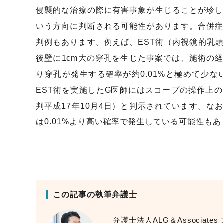
侵襲的な治療の際に有害事象が生じることが珍
いう方向に判断される可能性があります。合併
判例もあります。例えば、EST術（内視鏡的乳
後壁に1cm大の穿孔を生じた事案では、施術の
り穿孔が発生する確率が約0.01%と極めて少
EST術を実施したG医師にはスコープの操作上
判平成17年10月4日）と判示されています。な
は0.01%より高い確率で発生している可能性も
この記事の執筆弁護士
弁護士法人ALG＆Associates