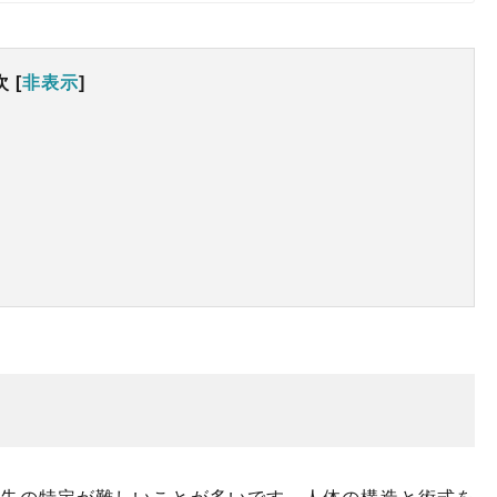
次
[
非表示
]