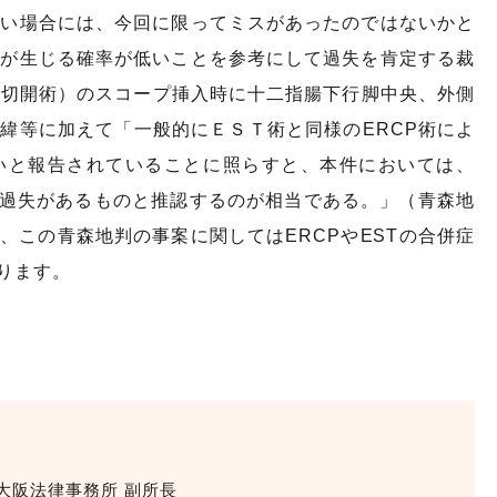
しい場合には、今回に限ってミスがあったのではないかと
症が生じる確率が低いことを参考にして過失を肯定する裁
頭切開術）のスコープ挿入時に十二指腸下行脚中央、外側
経緯等に加えて「一般的にＥＳＴ術と同様のERCP術によ
ないと報告されていることに照らすと、本件においては、
の過失があるものと推認するのが相当である。」（青森地
お、この青森地判の事案に関してはERCPやESTの合併症
あります。
大阪法律事務所 副所長