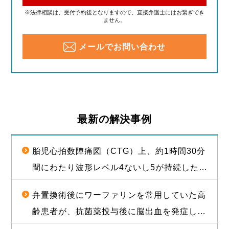
※法律相談は、受付予約後となりますので、直接弁護士にはお繋ぎでき
ません。
メールでお問い合わせ
最新の解決事例
胎児心拍数陣痛図（CTG）上、約1時間30分
間にわたり波形レベル4ないし5が持続した後
に経膣分娩された児が脳性麻痺となったこと
弁置換術後にワーファリンを常用していた高
について、1億2000万円（産科医療補償制度
齢患者が、抗菌薬投与後に脳出血を発症し常
補償金既払金を含む）で訴訟上の和解が成立
時要介護状態となったことについて、和解が