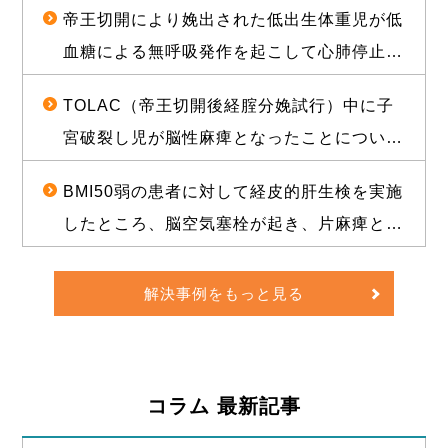
した事例
帝王切開により娩出された低出生体重児が低
成立し、役務提供分を含め約1億2000万円相
血糖による無呼吸発作を起こして心肺停止に
当の経済的利益を確保した事例
陥り、脳性麻痺となったことについて、1億
TOLAC（帝王切開後経腟分娩試行）中に子
3500万円の和解が成立した事例
宮破裂し児が脳性麻痺となったことについ
て、敗訴のリスクが高いと思われる状況か
BMI50弱の患者に対して経皮的肝生検を実施
ら、賠償金と給付金を合わせて約1億5000万
したところ、脳空気塞栓が起き、片麻痺とな
円相当の経済的利益を確保した事例
ったことについて、訴訟上の判決され、遅延
損害金や訴訟費用を合わせて約1億5000万円
解決事例をもっと見る
の経済的利益を確保した事例
コラム 最新記事