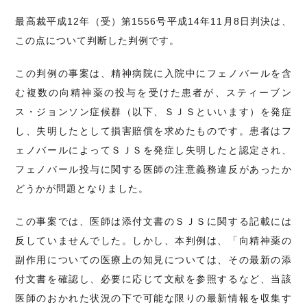
最高裁平成12年（受）第1556号平成14年11月8日判決は、
この点について判断した判例です。
この判例の事案は、精神病院に入院中にフェノバールを含
む複数の向精神薬の投与を受けた患者が、スティーブン
ス・ジョンソン症候群（以下、ＳＪＳといいます）を発症
し、失明したとして損害賠償を求めたものです。患者はフ
ェノバールによってＳＪＳを発症し失明したと認定され、
フェノバール投与に関する医師の注意義務違反があったか
どうかが問題となりました。
この事案では、医師は添付文書のＳＪＳに関する記載には
反していませんでした。しかし、本判例は、「向精神薬の
副作用についての医療上の知見については、その最新の添
付文書を確認し、必要に応じて文献を参照するなど、当該
医師のおかれた状況の下で可能な限りの最新情報を収集す