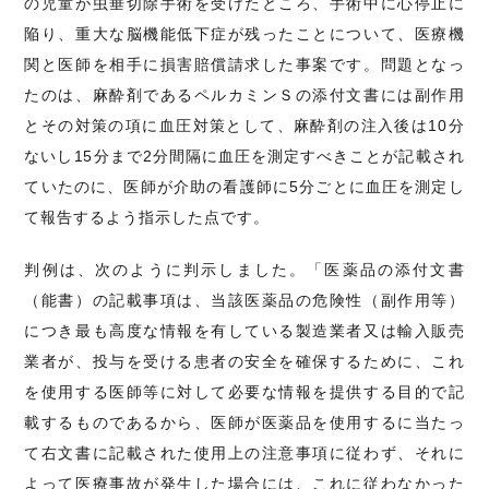
の児童が虫垂切除手術を受けたところ、手術中に心停止に
陥り、重大な脳機能低下症が残ったことについて、医療機
関と医師を相手に損害賠償請求した事案です。問題となっ
たのは、麻酔剤であるペルカミンＳの添付文書には副作用
とその対策の項に血圧対策として、麻酔剤の注入後は10分
ないし15分まで2分間隔に血圧を測定すべきことが記載され
ていたのに、医師が介助の看護師に5分ごとに血圧を測定し
て報告するよう指示した点です。
判例は、次のように判示しました。「医薬品の添付文書
（能書）の記載事項は、当該医薬品の危険性（副作用等）
につき最も高度な情報を有している製造業者又は輸入販売
業者が、投与を受ける患者の安全を確保するために、これ
を使用する医師等に対して必要な情報を提供する目的で記
載するものであるから、医師が医薬品を使用するに当たっ
て右文書に記載された使用上の注意事項に従わず、それに
よって医療事故が発生した場合には、これに従わなかった