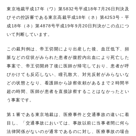
東京地裁平成17年（ワ）第5832号平成18年7月26日判決及
びその控訴審である東京高裁平成18年（ネ）第4253号・平
成18年（ネ）第4878号平成19年9月20日判決がこの点につ
いて判断しています。
この裁判例は、帝王切開により出産した後、血圧低下、頻
脈などの症状がみられた患者が腹腔内出血により死亡した
事案で、帝王切開終了後に医師が帰宅しており、患者が呼
びかけても反応しない、瞳孔散大、対光反射がみらないな
どの状態となり、看護師から診察依頼があるまで２時間半
超の時間、医師が患者を直接診察することはなかったとい
う事案です。
第１審である東京地裁は、医療事件と交通事故の違いに着
目し、「交通事故においては、事故以前に当事者間に何ら
法律関係がないのが通常であるのに対し、医療事故の場合