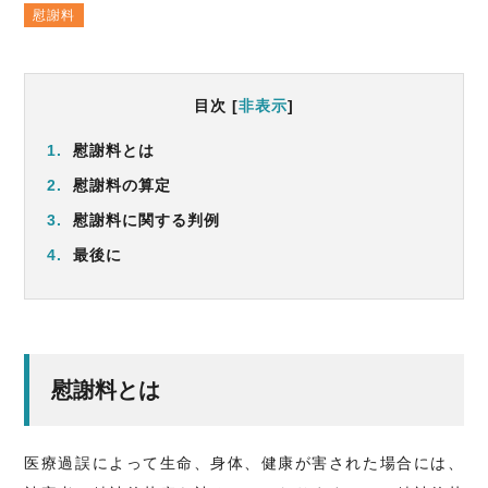
慰謝料
目次
[
非表示
]
1.
慰謝料とは
2.
慰謝料の算定
3.
慰謝料に関する判例
4.
最後に
慰謝料とは
医療過誤によって生命、身体、健康が害された場合には、