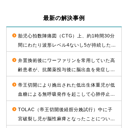
最新の解決事例
胎児心拍数陣痛図（CTG）上、約1時間30分
間にわたり波形レベル4ないし5が持続した後
に経膣分娩された児が脳性麻痺となったこと
弁置換術後にワーファリンを常用していた高
について、1億2000万円（産科医療補償制度
齢患者が、抗菌薬投与後に脳出血を発症し常
補償金既払金を含む）で訴訟上の和解が成立
時要介護状態となったことについて、和解が
した事例
帝王切開により娩出された低出生体重児が低
成立し、役務提供分を含め約1億2000万円相
血糖による無呼吸発作を起こして心肺停止に
当の経済的利益を確保した事例
陥り、脳性麻痺となったことについて、1億
TOLAC（帝王切開後経腟分娩試行）中に子
3500万円の和解が成立した事例
宮破裂し児が脳性麻痺となったことについ
て、敗訴のリスクが高いと思われる状況か