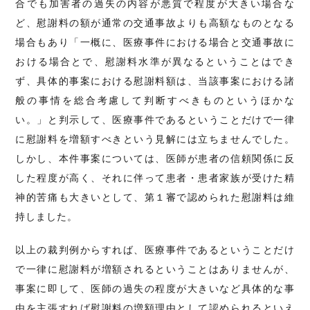
合でも加害者の過失の内容が悪質で程度が大きい場合な
ど、慰謝料の額が通常の交通事故よりも高額なものとなる
場合もあり「一概に、医療事件における場合と交通事故に
おける場合とで、慰謝料水準が異なるということはでき
ず、具体的事案における慰謝料額は、当該事案における諸
般の事情を総合考慮して判断すべきものというほかな
い。」と判示して、医療事件であるということだけで一律
に慰謝料を増額すべきという見解には立ちませんでした。
しかし、本件事案については、医師が患者の信頼関係に反
した程度が高く、それに伴って患者・患者家族が受けた精
神的苦痛も大きいとして、第１審で認められた慰謝料は維
持しました。
以上の裁判例からすれば、医療事件であるということだけ
で一律に慰謝料が増額されるということはありませんが、
事案に即して、医師の過失の程度が大きいなど具体的な事
由を主張すれば慰謝料の増額理由として認められるといえ