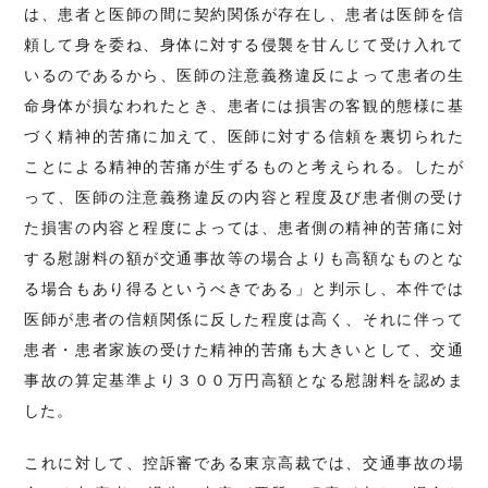
は、患者と医師の間に契約関係が存在し、患者は医師を信
頼して身を委ね、身体に対する侵襲を甘んじて受け入れて
いるのであるから、医師の注意義務違反によって患者の生
命身体が損なわれたとき、患者には損害の客観的態様に基
づく精神的苦痛に加えて、医師に対する信頼を裏切られた
ことによる精神的苦痛が生ずるものと考えられる。したが
って、医師の注意義務違反の内容と程度及び患者側の受け
た損害の内容と程度によっては、患者側の精神的苦痛に対
する慰謝料の額が交通事故等の場合よりも高額なものとな
る場合もあり得るというべきである」と判示し、本件では
医師が患者の信頼関係に反した程度は高く、それに伴って
患者・患者家族の受けた精神的苦痛も大きいとして、交通
事故の算定基準より３００万円高額となる慰謝料を認めま
した。
これに対して、控訴審である東京高裁では、交通事故の場