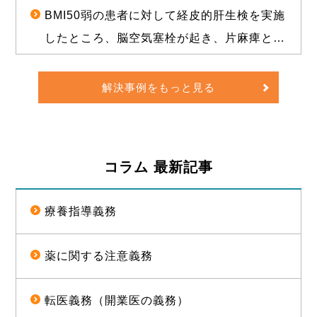
BMI50弱の患者に対して経皮的肝生検を実施
ら、賠償金と給付金を合わせて約1億5000万
したところ、脳空気塞栓が起き、片麻痺とな
円相当の経済的利益を確保した事例
ったことについて、訴訟上の判決され、遅延
損害金や訴訟費用を合わせて約1億5000万円
解決事例をもっと見る
の経済的利益を確保した事例
コラム 最新記事
療養指導義務
薬に関する注意義務
転医義務（開業医の義務）