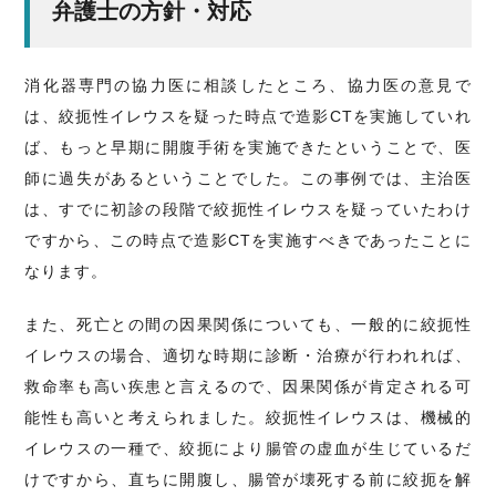
弁護士の方針・対応
消化器専門の協力医に相談したところ、協力医の意見で
は、絞扼性イレウスを疑った時点で造影CTを実施していれ
ば、もっと早期に開腹手術を実施できたということで、医
師に過失があるということでした。この事例では、主治医
は、すでに初診の段階で絞扼性イレウスを疑っていたわけ
ですから、この時点で造影CTを実施すべきであったことに
なります。
また、死亡との間の因果関係についても、一般的に絞扼性
イレウスの場合、適切な時期に診断・治療が行われれば、
救命率も高い疾患と言えるので、因果関係が肯定される可
能性も高いと考えられました。絞扼性イレウスは、機械的
イレウスの一種で、絞扼により腸管の虚血が生じているだ
けですから、直ちに開腹し、腸管が壊死する前に絞扼を解