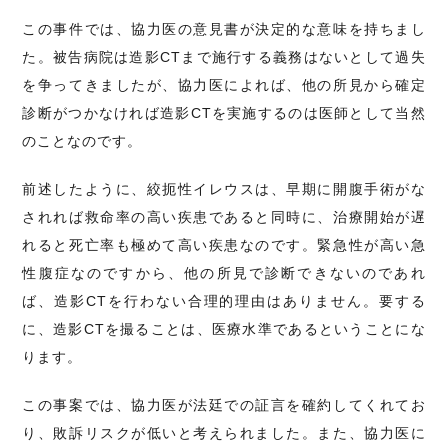
この事件では、協力医の意見書が決定的な意味を持ちまし
た。被告病院は造影CTまで施行する義務はないとして過失
を争ってきましたが、協力医によれば、他の所見から確定
診断がつかなければ造影CTを実施するのは医師として当然
のことなのです。
前述したように、絞扼性イレウスは、早期に開腹手術がな
されれば救命率の高い疾患であると同時に、治療開始が遅
れると死亡率も極めて高い疾患なのです。緊急性が高い急
性腹症なのですから、他の所見で診断できないのであれ
ば、造影CTを行わない合理的理由はありません。要する
に、造影CTを撮ることは、医療水準であるということにな
ります。
この事案では、協力医が法廷での証言を確約してくれてお
り、敗訴リスクが低いと考えられました。また、協力医に