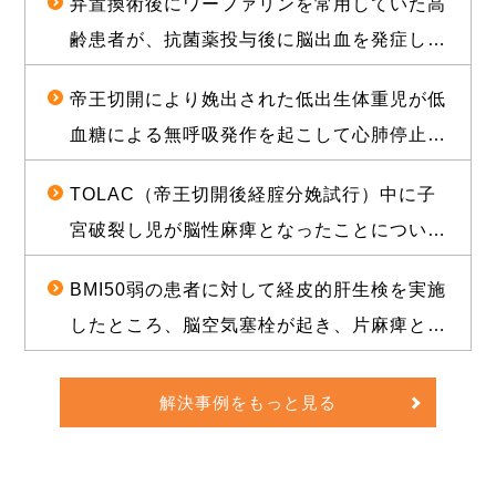
弁置換術後にワーファリンを常用していた高
について、1億2000万円（産科医療補償制度
齢患者が、抗菌薬投与後に脳出血を発症し常
補償金既払金を含む）で訴訟上の和解が成立
時要介護状態となったことについて、和解が
した事例
帝王切開により娩出された低出生体重児が低
成立し、役務提供分を含め約1億2000万円相
血糖による無呼吸発作を起こして心肺停止に
当の経済的利益を確保した事例
陥り、脳性麻痺となったことについて、1億
TOLAC（帝王切開後経腟分娩試行）中に子
3500万円の和解が成立した事例
宮破裂し児が脳性麻痺となったことについ
て、敗訴のリスクが高いと思われる状況か
BMI50弱の患者に対して経皮的肝生検を実施
ら、賠償金と給付金を合わせて約1億5000万
したところ、脳空気塞栓が起き、片麻痺とな
円相当の経済的利益を確保した事例
ったことについて、訴訟上の判決され、遅延
損害金や訴訟費用を合わせて約1億5000万円
解決事例をもっと見る
の経済的利益を確保した事例