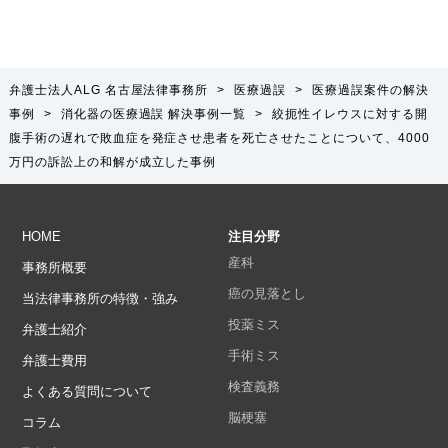
弁護士法人ALG 名古屋法律事務所
>
医療過誤
>
医療過誤案件の解決
事例
>
消化器の医療過誤
解決事例一覧
>
絞扼性イレウスに対する開
腹手術の遅れで敗血症を発症させ患者を死亡させたことについて、4000
万円の訴訟上の和解が成立した事例
HOME
注目分野
産科
事務所概要
癌の見落とし
当法律事務所の特徴・強み
投薬ミス
弁護士紹介
手術ミス
弁護士費用
検査義務
よくある質問について
脳梗塞
コラム