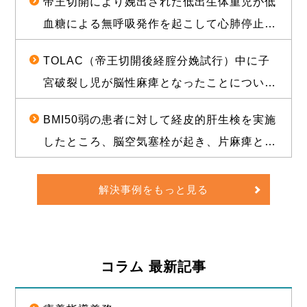
帝王切開により娩出された低出生体重児が低
成立し、役務提供分を含め約1億2000万円相
血糖による無呼吸発作を起こして心肺停止に
当の経済的利益を確保した事例
陥り、脳性麻痺となったことについて、1億
TOLAC（帝王切開後経腟分娩試行）中に子
3500万円の和解が成立した事例
宮破裂し児が脳性麻痺となったことについ
て、敗訴のリスクが高いと思われる状況か
BMI50弱の患者に対して経皮的肝生検を実施
ら、賠償金と給付金を合わせて約1億5000万
したところ、脳空気塞栓が起き、片麻痺とな
円相当の経済的利益を確保した事例
ったことについて、訴訟上の判決され、遅延
損害金や訴訟費用を合わせて約1億5000万円
解決事例をもっと見る
の経済的利益を確保した事例
コラム 最新記事