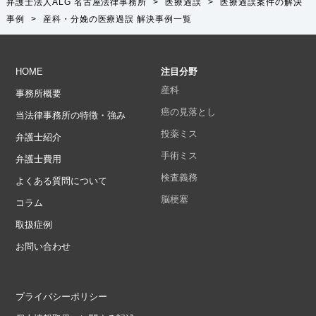
弁護士法人ALG 名古屋法律事務所
>
医療過誤
>
医療過誤案件の解決
事例
>
産科・分娩の医療過誤
解決事例一覧
HOME
注目分野
産科
事務所概要
癌の見落とし
当法律事務所の特徴・強み
投薬ミス
弁護士紹介
手術ミス
弁護士費用
検査義務
よくある質問について
脳梗塞
コラム
取扱症例
お問い合わせ
プライバシーポリシー