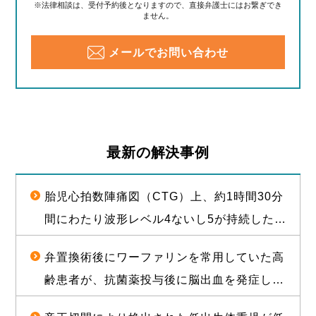
※法律相談は、受付予約後となりますので、直接弁護士にはお繋ぎでき
ません。
メールでお問い合わせ
最新の解決事例
胎児心拍数陣痛図（CTG）上、約1時間30分
間にわたり波形レベル4ないし5が持続した後
に経膣分娩された児が脳性麻痺となったこと
弁置換術後にワーファリンを常用していた高
について、1億2000万円（産科医療補償制度
齢患者が、抗菌薬投与後に脳出血を発症し常
補償金既払金を含む）で訴訟上の和解が成立
時要介護状態となったことについて、和解が
した事例