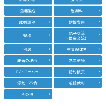
協議離婚
慰謝料
離婚調停
婚姻費用
親子交流
親権
(面会交流)
別居
有責配偶者
離婚の理由
熟年離婚
婚約破棄
DV・モラハラ
浮気・不倫
離婚裁判
その他