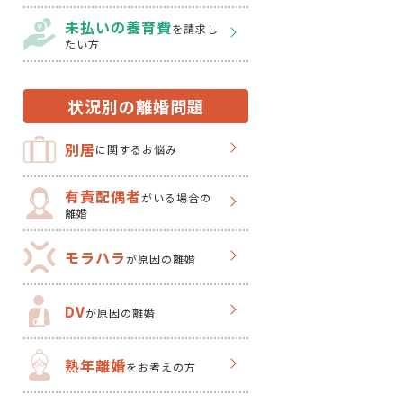
未払いの養育費
を
請求し
たい方
状況別の離婚問題
別居
に関するお悩み
有責配偶者
がいる場合の
離婚
モラハラ
が原因の離婚
DV
が原因の離婚
熟年離婚
をお考えの方