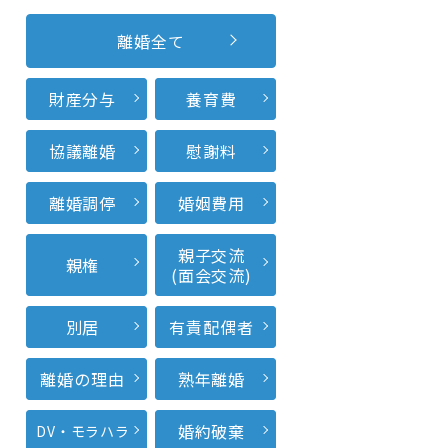
離婚全て
財産分与
養育費
協議離婚
慰謝料
離婚調停
婚姻費用
親子交流
親権
(面会交流)
別居
有責配偶者
離婚の理由
熟年離婚
婚約破棄
DV・モラハラ