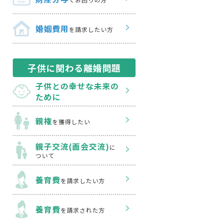
婚姻費用
を請求したい方
子供に関わる離婚問題
子供との幸せな
未来の
ために
親権
を獲得したい
親子交流(面会交流)
に
ついて
養育費
を請求したい方
養育費
を請求された方