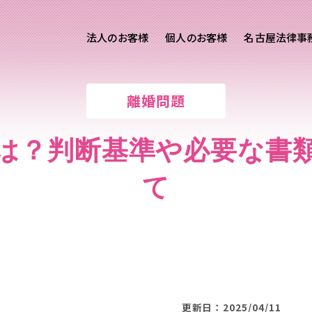
法人のお客様
個人のお客様
名古屋法律事
様ご相談
個人のお客様ご相談
離婚問題
用サイト
交通事故
労務専用サイト
医療過誤
は？判断基準や必要な書
離婚問題
刑事事件
て
相続問題
損害賠償
更新日：2025/04/11