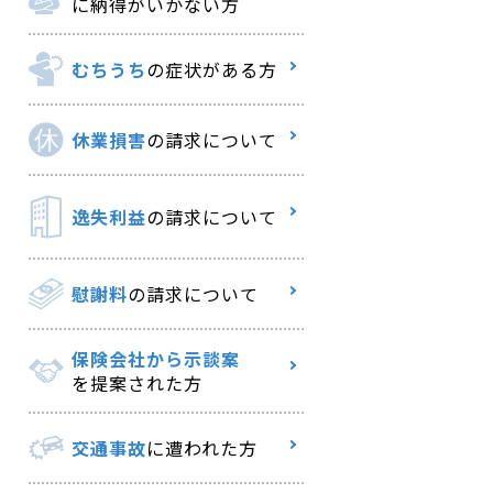
に納得がいかない方
むちうち
の症状がある方
休業損害
の請求について
逸失利益
の請求について
慰謝料
の請求について
保険会社から示談案
を提案された方
交通事故
に遭われた方