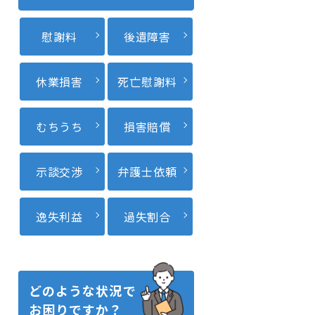
慰謝料
後遺障害
休業損害
死亡慰謝料
むちうち
損害賠償
示談交渉
弁護士依頼
逸失利益
過失割合
どのような状況で
お困りですか？