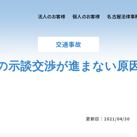
法人のお客様
個人のお客様
名古屋法律事
様ご相談
個人のお客様ご相談
交通事故
用サイト
交通事故
労務専用サイト
医療過誤
の示談交渉が進まない原
離婚問題
刑事事件
相続問題
損害賠償
更新日：2021/04/30