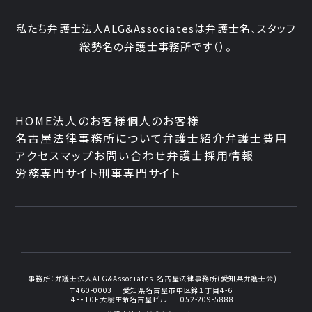
私たち弁護士法人ALG&Associatesは弁護士
名、
スタッフ
総勢
名の弁護士事務所です
（
）。
HOME
法人のお客様
個人のお客様
名古屋法律事務所について
弁護士紹介
弁護士費用
アクセスマップ
お問い合わせ
弁護士採用情報
労務専門サイト
刑事専門サイト
事務所：
弁護士法人ALG&Associates
名古屋法律事務所(愛知県弁護士会)
〒460-0003
愛知県名古屋市中区錦１丁目4-6
4F・10F大樹生命名古屋ビル
052-209-5888