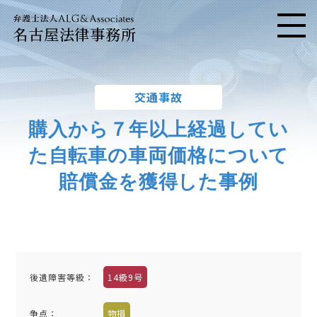
名古屋法律事務所
メニ
交通事故
購入から７年以上経過してい
た自転車の車両価格について
賠償金を獲得した事例
後遺障害等級：
14級9号
争点：
物損