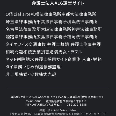
弁護士法人ALG運営サイト
Official site
札幌法律事務所
宇都宮法律事務所
埼玉法律事務所
千葉法律事務所
横浜法律事務所
名古屋法律事務所
大阪法律事務所
神戸法律事務所
姫路法律事務所
広島法律事務所
福岡法律事務所
タイオフィス
交通事故 弁護士
離婚 弁護士
刑事弁護
相続問題
相続放棄
損害賠償
男女トラブル
ネット削除請求
弁護士採用サイト
企業側 人事・労務
タイ法務
いじめ問題
債務整理
非上場株式・少数株式売却
事務所：
弁護士法人ALG&Associates
名古屋法律事務所(愛知県弁護士会)
〒460-0003
愛知県名古屋市中区錦１丁目4-6
4F・10F大樹生命名古屋ビル
052-209-5888