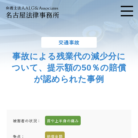
名古屋法律事務所
メニ
交通事故
事故による残業代の減少分に
ついて、提示額の50％の賠償
が認められた事例
被害者の状況：
首や上半身の痛み
争点：
賠償金額