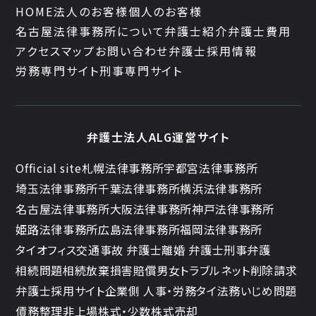
HOME
法人のお客様
個人のお客様
名古屋法律事務所について
弁護士紹介
弁護士費用
アクセスマップ
お問い合わせ
弁護士採用情報
労務専門サイト
刑事専門サイト
弁護士法人ALG運営サイト
Official site
札幌法律事務所
宇都宮法律事務所
埼玉法律事務所
千葉法律事務所
横浜法律事務所
名古屋法律事務所
大阪法律事務所
神戸法律事務所
姫路法律事務所
広島法律事務所
福岡法律事務所
タイオフィス
交通事故 弁護士
離婚 弁護士
刑事弁護
相続問題
相続放棄
損害賠償
男女トラブル
ネット削除請求
弁護士採用サイト
企業側 人事・労務
タイ法務
いじめ問題
債務整理
非上場株式・少数株式売却