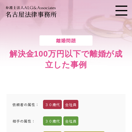
名古屋法律事務所
メニ
離婚問題
解決金100万円以下で離婚が成
立した事例
依頼者の属性
：
３０歳代
会社員
相手の属性
：
３０歳代
会社員