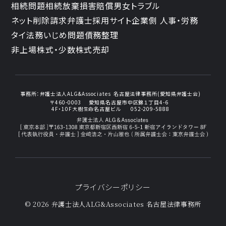
相続問題
相続放棄
損害賠償
男女トラブル
ネット削除請求
弁護士採用サイト
企業側 人事・労務
タイ法務
いじめ問題
債務整理
非上場株式・少数株式売却
事務所：
弁護士法人ALG&Associates
名古屋法律事務所(愛知県弁護士会)
〒460-0003
愛知県名古屋市中区錦１丁目4-6
4F・10F大樹生命名古屋ビル
052-209-5888
プライバシーポリシー
© 2026 弁護士法人ALG&Associates
名古屋法律事務所