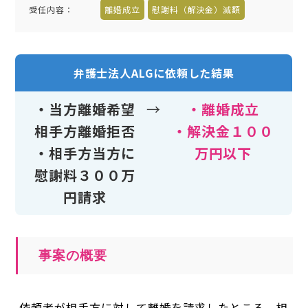
受任内容
：
離婚成立
慰謝料（解決金）減額
弁護士法人ALGに依頼した結果
・当方離婚希望
→
・離婚成立
相手方離婚拒否
・解決金１００
・相手方当方に
万円以下
慰謝料３００万
円請求
事案の概要
依頼者が相手方に対して離婚を請求したところ、相