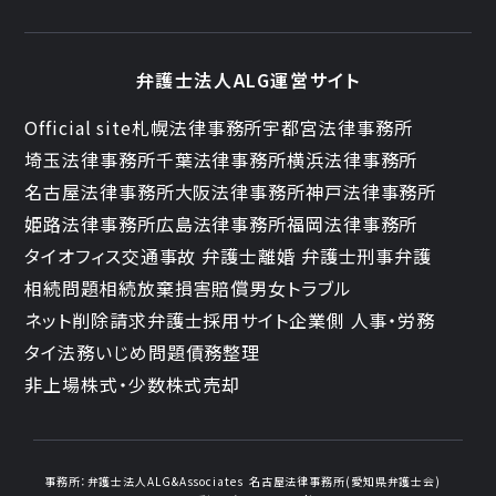
弁護士法人ALG運営サイト
Official site
札幌法律事務所
宇都宮法律事務所
埼玉法律事務所
千葉法律事務所
横浜法律事務所
名古屋法律事務所
大阪法律事務所
神戸法律事務所
姫路法律事務所
広島法律事務所
福岡法律事務所
タイオフィス
交通事故 弁護士
離婚 弁護士
刑事弁護
相続問題
相続放棄
損害賠償
男女トラブル
ネット削除請求
弁護士採用サイト
企業側 人事・労務
タイ法務
いじめ問題
債務整理
非上場株式・少数株式売却
事務所：
弁護士法人ALG&Associates
名古屋法律事務所(愛知県弁護士会)