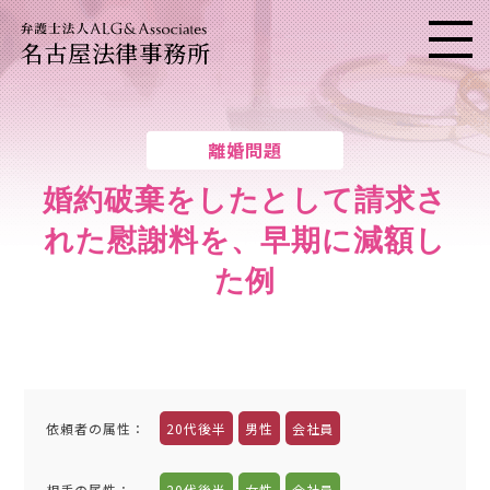
名古屋法律事務所
メニ
離婚問題
婚約破棄をしたとして請求さ
れた慰謝料を、早期に減額し
た例
依頼者の属性
：
20代後半
男性
会社員
相手の属性
：
20代後半
女性
会社員