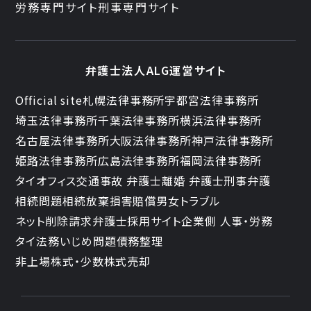
労務専門サイト
刑事専門サイト
弁護士法人ALG運営サイト
Official site
札幌法律事務所
宇都宮法律事務所
埼玉法律事務所
千葉法律事務所
横浜法律事務所
名古屋法律事務所
大阪法律事務所
神戸法律事務所
姫路法律事務所
広島法律事務所
福岡法律事務所
タイオフィス
交通事故 弁護士
離婚 弁護士
刑事弁護
相続問題
相続放棄
損害賠償
男女トラブル
ネット削除請求
弁護士採用サイト
企業側 人事・労務
タイ法務
いじめ問題
債務整理
非上場株式・少数株式売却