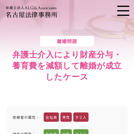
名古屋法律事務所
メニ
離婚問題
弁護士介入により財産分与・
養育費を減額して離婚が成立
したケース
依頼者の属性
：
会社員
男性
子２人
相手の属性
：
会社員
女性
子２人