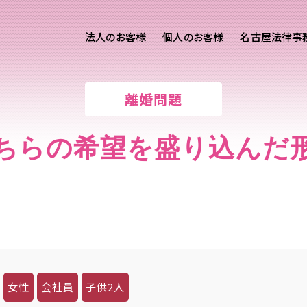
法人のお客様
個人のお客様
名古屋法律事
様ご相談
個人のお客様ご相談
離婚問題
用サイト
交通事故
労務専用サイト
医療過誤
ちらの希望を盛り込んだ
離婚問題
刑事事件
相続問題
損害賠償
女性
会社員
子供2人