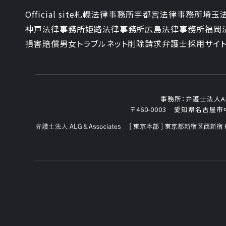
Official site
札幌法律事務所
宇都宮法律事務所
埼玉
神戸法律事務所
姫路法律事務所
広島法律事務所
福岡
損害賠償
男女トラブル
ネット削除請求
弁護士採用サイ
事務所：
弁護士法人ALG
〒460-0003
愛知県名古屋市中