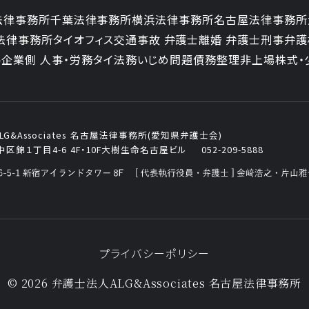
法律事務所
千葉法律事務所
横浜法律事務所
名古屋法律事務所
法律事務所
タイオフィス
交通事故 弁護士
離婚 弁護士
刑事弁護
ト
企業側 人事・労務
タイ法務
いじめ問題
債務整理
非上場株式・
&Associates
名古屋法律事務所(愛知県弁護士会)
区錦１丁目4-6
4F・10F大樹生命名古屋ビル
052-209-5888
プライバシーポリシー
© 2026 弁護士法人ALG&Associates
名古屋法律事務所