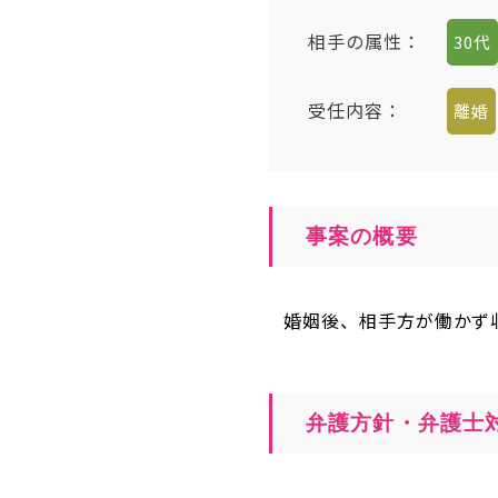
相手の属性
：
30代
受任内容
：
離婚
事案の概要
婚姻後、相手方が働かず
弁護方針・弁護士