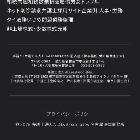
相続問題
相続放棄
損害賠償
男女トラブル
ネット削除請求
弁護士採用サイト
企業側 人事・労務
タイ法務
いじめ問題
債務整理
非上場株式・少数株式売却
事務所：
弁護士法人ALG&Associates
名古屋法律事務所(愛知県弁護士会)
〒460-0003
愛知県名古屋市中区錦１丁目4-6
4F・10F大樹生命名古屋ビル
052-209-5888
プライバシーポリシー
© 2026 弁護士法人ALG&Associates
名古屋法律事務所