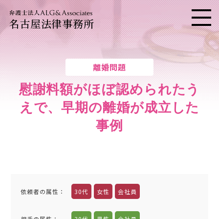
名古屋法律事務所
メニ
離婚問題
慰謝料額がほぼ認められたう
えで、早期の離婚が成立した
事例
依頼者の属性
：
30代
女性
会社員
相手の属性
：
30代
男性
会社員