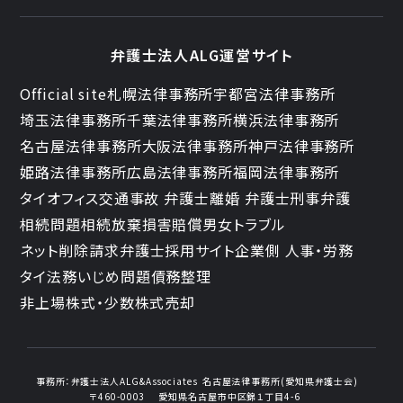
弁護士法人ALG運営サイト
Official site
札幌法律事務所
宇都宮法律事務所
埼玉法律事務所
千葉法律事務所
横浜法律事務所
名古屋法律事務所
大阪法律事務所
神戸法律事務所
姫路法律事務所
広島法律事務所
福岡法律事務所
タイオフィス
交通事故 弁護士
離婚 弁護士
刑事弁護
相続問題
相続放棄
損害賠償
男女トラブル
ネット削除請求
弁護士採用サイト
企業側 人事・労務
タイ法務
いじめ問題
債務整理
非上場株式・少数株式売却
事務所：
弁護士法人ALG&Associates
名古屋法律事務所(愛知県弁護士会)
〒460-0003
愛知県名古屋市中区錦１丁目4-6