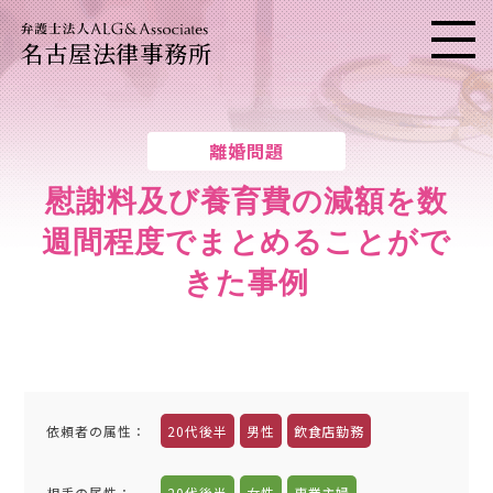
名古屋法律事務所
メニ
離婚問題
慰謝料及び養育費の減額を数
週間程度でまとめることがで
きた事例
依頼者の属性
：
20代後半
男性
飲食店勤務
相手の属性
：
20代後半
女性
専業主婦