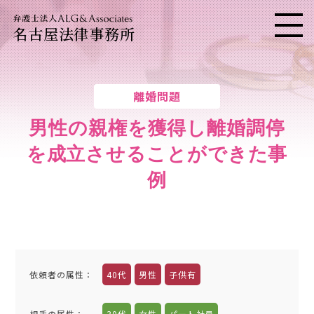
名古屋法律事務所
メニ
離婚問題
男性の親権を獲得し離婚調停
を成立させることができた事
例
依頼者の属性
：
40代
男性
子供有
相手の属性
：
30代
女性
パート社員