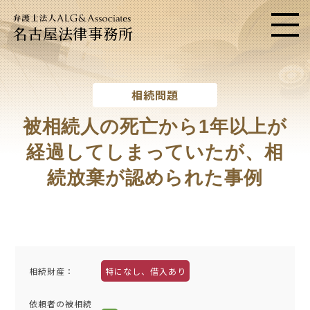
名古屋法律事務所
メニ
相続問題
被相続人の死亡から1年以上が
経過してしまっていたが、
相
続放棄が認められた事例
相続財産
：
特になし、借入あり
依頼者の被相続