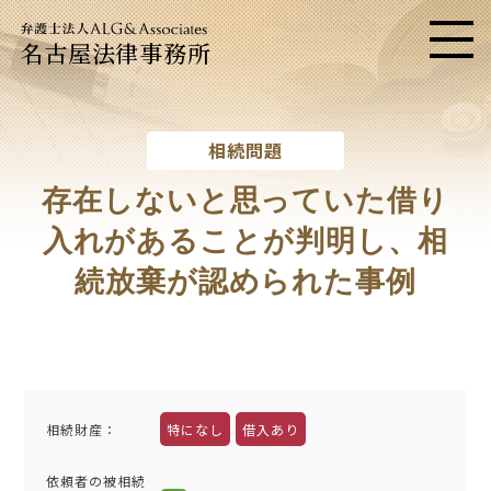
名古屋法律事務所
メニ
相続問題
存在しないと思っていた借り
入れがあることが判明し、
相
続放棄が認められた事例
相続財産
：
特になし
借入あり
依頼者の被相続