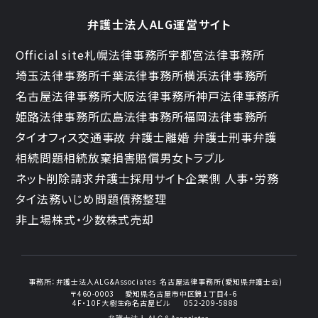
弁護士法人ALG運営サイト
Official site
札幌法律事務所
宇都宮法律事務所
埼玉法律事務所
千葉法律事務所
横浜法律事務所
名古屋法律事務所
大阪法律事務所
神戸法律事務所
姫路法律事務所
広島法律事務所
福岡法律事務所
タイオフィス
交通事故 弁護士
離婚 弁護士
刑事弁護
相続問題
相続放棄
損害賠償
男女トラブル
ネット削除請求
弁護士採用サイト
企業側 人事・労務
タイ法務
いじめ問題
債務整理
非上場株式・少数株式売却
事務所：
弁護士法人ALG&Associates
名古屋法律事務所(愛知県弁護士会)
〒460-0003
愛知県名古屋市中区錦１丁目4-6
4F・10F大樹生命名古屋ビル
052-209-5888